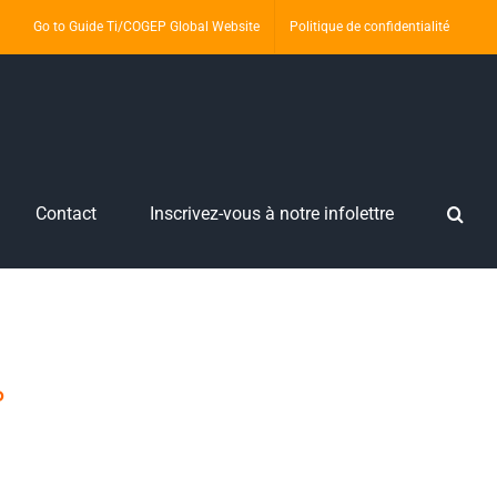
Go to Guide Ti/COGEP Global Website
Politique de confidentialité
Contact
Inscrivez-vous à notre infolettre
P