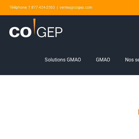
Skip
Téléphone: 1 877 424-2503
|
ventes@cogep.com
to
content
Solutions GMAO
GMAO
Nos se