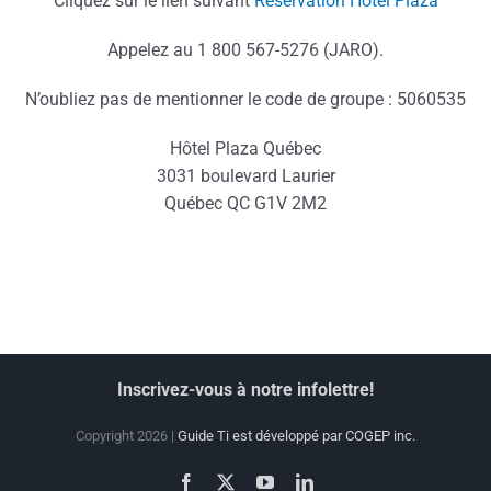
Cliquez sur le lien suivant
Réservation Hôtel Plaza
Appelez au 1 800 567-5276 (JARO).
N’oubliez pas de mentionner le code de groupe : 5060535
Hôtel Plaza Québec
3031 boulevard Laurier
Québec QC G1V 2M2
Inscrivez-vous à notre infolettre!
Copyright 2026 |
Guide Ti est développé par COGEP inc.
Facebook
X
YouTube
LinkedIn