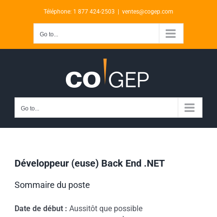
Skip
Téléphone: 1 877 424-2503
|
ventes@cogep.com
to
content
Go to...
Go to...
Développeur (euse) Back End .NET
Sommaire du poste
Date de début :
Aussitôt que possible