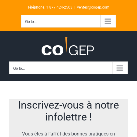
Skip
Téléphone: 1 877 424-2503
|
ventes@cogep.com
to
content
Go to...
Go to...
Inscrivez-vous à notre
infolettre !
Vous êtes à l’affût des bonnes pratiques en