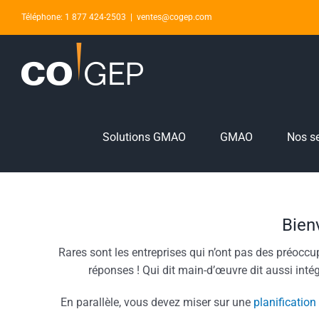
Skip
Téléphone: 1 877 424-2503
|
ventes@cogep.com
to
content
Solutions GMAO
GMAO
Nos se
Bien
Rares sont les entreprises qui n’ont pas des préoccup
réponses ! Qui dit main-d’œuvre dit aussi inté
En parallèle, vous devez miser sur une
planificatio