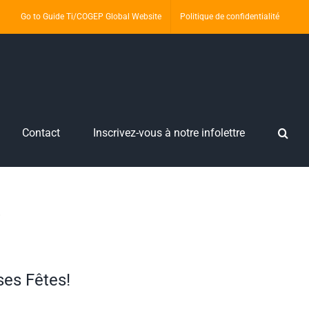
Go to Guide Ti/COGEP Global Website
Politique de confidentialité
Contact
Inscrivez-vous à notre infolettre
9
es Fêtes!