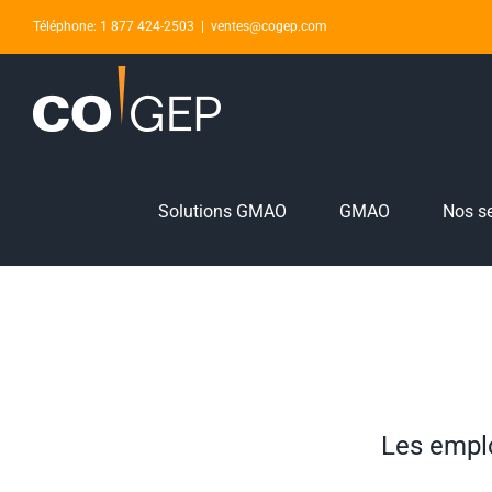
Skip
Téléphone: 1 877 424-2503
|
ventes@cogep.com
to
content
Solutions GMAO
GMAO
Nos se
Les empl